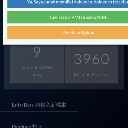
Ya, Saya sudah memiliki dokumen-dokumen terseb
today's entry
this month's entry
Cek status PMI di SiskoP2MI
5
2
4
7
Panduan Sipkon
9
3
9
6
0
total completed
entry
last month's entry
Entri Baru 請輸入新檔案
Panduan 指南