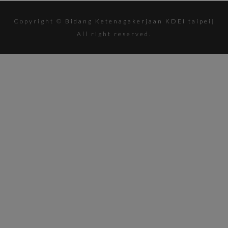
Copyright ©
Bidang Ketenagakerjaan KDEI taipei
|
All right reserved.