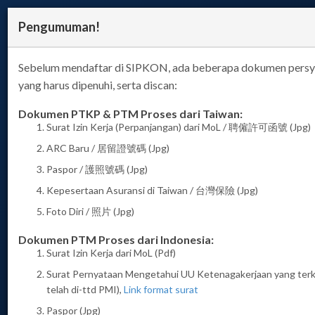
Pengumuman!
Sebelum mendaftar di SIPKON, ada beberapa dokumen persy
yang harus dipenuhi, serta discan:
Dokumen PTKP & PTM Proses dari Taiwan:
SIPKON
Surat Izin Kerja (Perpanjangan) dari MoL / 聘僱許可函號 (Jpg)
ARC Baru / 居留證號碼 (Jpg)
(SISTEM
Paspor / 護照號碼 (Jpg)
Kepesertaan Asuransi di Taiwan / 台灣保險 (Jpg)
INFORMASI
Foto Diri / 照片 (Jpg)
PENDATAAN
Dokumen PTM Proses dari Indonesia:
Surat Izin Kerja dari MoL (Pdf)
KONTRAK) PMI
Surat Pernyataan Mengetahui UU Ketenagakerjaan yang terk
telah di-ttd PMI),
Link format surat
Paspor (Jpg)