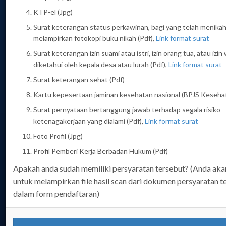
TAIWAN
KTP-el (Jpg)
Surat keterangan status perkawinan, bagi yang telah menika
melampirkan fotokopi buku nikah (Pdf),
Link format surat
SIPKON KDEI Taipei adalah sistem informasi untuk
Surat keterangan izin suami atau istri, izin orang tua, atau izin
melayani pendataan perpanjangan kontrak PMI di
diketahui oleh kepala desa atau lurah (Pdf),
Link format surat
Taiwan:
Surat keterangan sehat (Pdf)
Perpanjang Kontrak Tanpa Pulang (PKTP), Pekerja
Kartu kepesertaan jaminan kesehatan nasional (BPJS Kesehat
Teknis Menengah (PTM) Proses di Taiwan dan Pekerja
Surat pernyataan bertanggung jawab terhadap segala risiko
Teknis Menengah (PTM) Proses di Indonesia.
ketenagakerjaan yang dialami (Pdf),
Link format surat
Foto Profil (Jpg)
Profil Pemberi Kerja Berbadan Hukum (Pdf)
Apakah anda sudah memiliki persyaratan tersebut? (Anda aka
untuk melampirkan file hasil scan dari dokumen persyaratan t
dalam form pendaftaran)
0
7
7
3